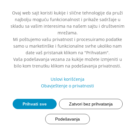
Ovaj web sajt koristi kukije i slične tehnologije da pruži
najbolju moguću funkcionalnost i prikaže sadržaje u
skladu sa vašim interesima na našem sajtu i društvenim
mrežama.
Mi poštujemo vašu privatnost i procesuiramo podatke
samo u marketinške i funkcionalne svrhe ukoliko nam
date vaš pristanak klikom na "Prihvatam".
Vaša podešavanja vezana za kukije možete izmjeniti u
bilo kom trenutku klikom na podešavanja privatnosti.
Uslovi korišćenja
Obavještenje o privatnosti
Prihvati sve
Zatvori bez prihvatanja
Podešavanja