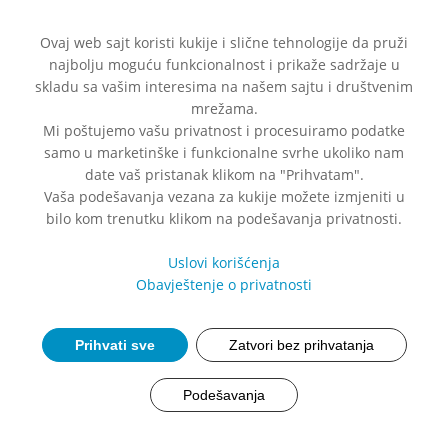
Ovaj web sajt koristi kukije i slične tehnologije da pruži
najbolju moguću funkcionalnost i prikaže sadržaje u
skladu sa vašim interesima na našem sajtu i društvenim
mrežama.
Mi poštujemo vašu privatnost i procesuiramo podatke
samo u marketinške i funkcionalne svrhe ukoliko nam
date vaš pristanak klikom na "Prihvatam".
Vaša podešavanja vezana za kukije možete izmjeniti u
bilo kom trenutku klikom na podešavanja privatnosti.
Uslovi korišćenja
Obavještenje o privatnosti
Prihvati sve
Zatvori bez prihvatanja
Podešavanja