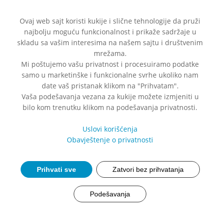
Ovaj web sajt koristi kukije i slične tehnologije da pruži
najbolju moguću funkcionalnost i prikaže sadržaje u
skladu sa vašim interesima na našem sajtu i društvenim
mrežama.
Mi poštujemo vašu privatnost i procesuiramo podatke
samo u marketinške i funkcionalne svrhe ukoliko nam
date vaš pristanak klikom na "Prihvatam".
Vaša podešavanja vezana za kukije možete izmjeniti u
bilo kom trenutku klikom na podešavanja privatnosti.
Uslovi korišćenja
Obavještenje o privatnosti
Prihvati sve
Zatvori bez prihvatanja
Podešavanja