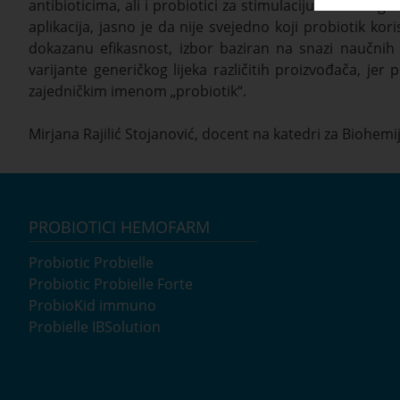
antibioticima, ali i probiotici za stimulaciju imunskog 
aplikacija, jasno je da nije svejedno koji probiotik kor
dokazanu efikasnost, izbor baziran na snazi naučnih 
varijante generičkog lijeka različitih proizvođača, jer 
zajedničkim imenom „probiotik“.
Mirjana Rajilić Stojanović, docent na katedri za Biohemi
PROBIOTICI HEMOFARM
Probiotic Probielle
Probiotic Probielle Forte
ProbioKid immuno
Probielle IBSolution