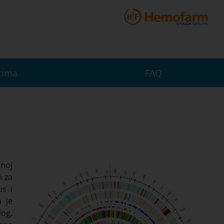
icima
FAQ
tnoj
i za
us i
a je
log,