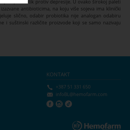
i prvi probiotik protiv depresije. U ovako širokoj paleti
 izazvane antibioticima, na koju više sojeva ima klinički
eluje slično, odabir probiotika nije analogan odabiru
ime i suštinski različite proizvode koji se samo nazivaju
KONTAKT
+387 51 331 650
infoBL@hemofarm.com