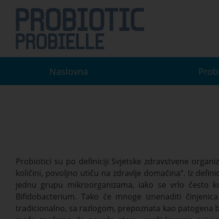
Naslovna
Prob
Probiotici su po definiciji Svjetske zdravstvene organi
količini, povoljno utiču na zdravlje domaćina“. Iz definic
jednu grupu mikroorganizama, iako se vrlo često kom
Bifidobacterium. Tako će mnoge iznenaditi činjenica 
tradicionalno, sa razlogom, prepoznata kao patogena bakt