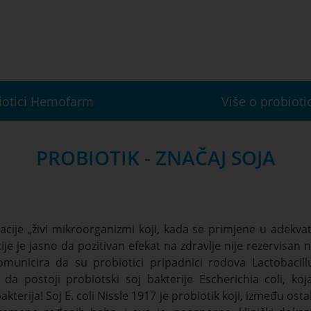
iotici Hemofarm
Više o probiot
PROBIOTIK - ZNAČAJ SOJA
zacije „živi mikroorganizmi koji, kada se primjene u adekva
ije je jasno da pozitivan efekat na zdravlje nije rezervisan n
unicira da su probiotici pripadnici rodova Lactobacill
da postoji probiotski soj bakterije Escherichia coli, koj
erija! Soj E. coli Nissle 1917 je probiotik koji, između osta