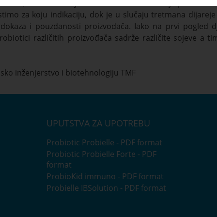
sistema, za ublažavanje ekcema itd. a nedavno je patentiran 
istimo za koju indikaciju, dok je u slučaju tretmana dijareje
dokaza i pouzdanosti proizvođača. Iako na prvi pogled dj
probiotici različitih proizvođača sadrže različite sojeve a t
jsko inženjerstvo i biotehnologiju TMF
UPUTSTVA ZA UPOTREBU
Probiotic Probielle - PDF format
Probiotic Probielle Forte - PDF
format
ProbioKid immuno - PDF format
Probielle IBSolution - PDF format